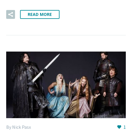
READ MORE
By Nick Pasx
1