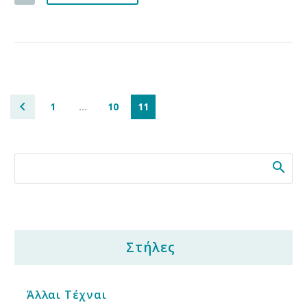
1
…
10
11
Στήλες
Άλλαι Τέχναι