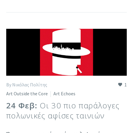
By Νικόλας Πολίτης
1
Art Outside the Core
Art Echoes
24 Φεβ:
Οι 30 πιο παράλογες
πολωνικές αφίσες ταινιών