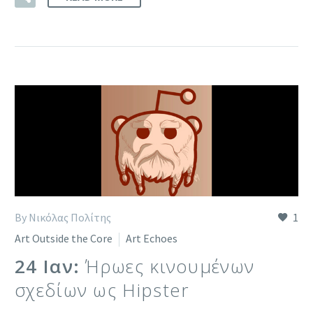
By Νικόλας Πολίτης
1
Art Outside the Core
Art Echoes
24 Ιαν:
Ήρωες κινουμένων
σχεδίων ως Hipster