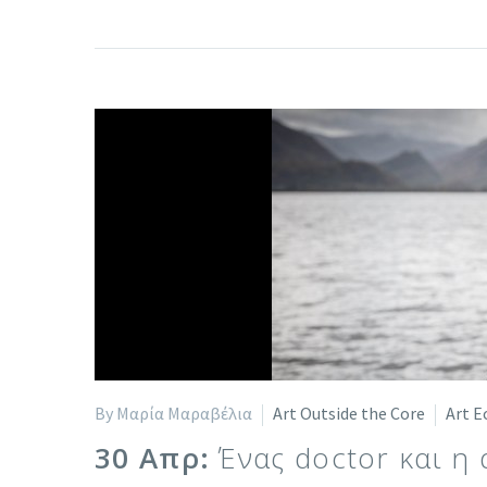
By Μαρία Μαραβέλια
Art Outside the Core
Art E
30 Απρ:
Ένας doctor και η