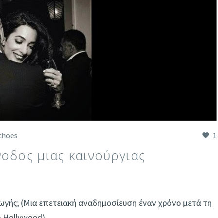
choes
1
νοδος μιας καινούργιας
γής; (Μια επετειακή αναδημοσίευση έναν χρόνο μετά τη
 Hollywood)