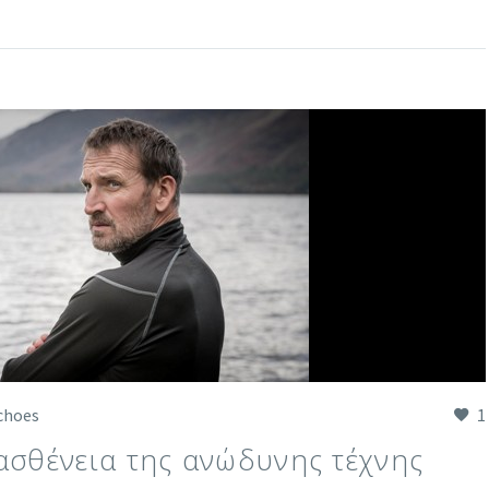
choes
1
 ασθένεια της ανώδυνης τέχνης