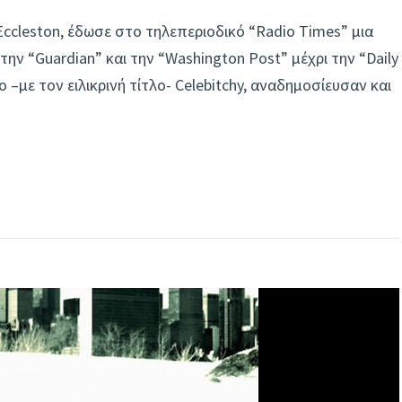
ccleston, έδωσε στo τηλεπεριοδικό “Radio Times” μια
ν “Guardian” και την “Washington Post” μέχρι την “Daily
 –με τον ειλικρινή τίτλο- Celebitchy, αναδημοσίευσαν και