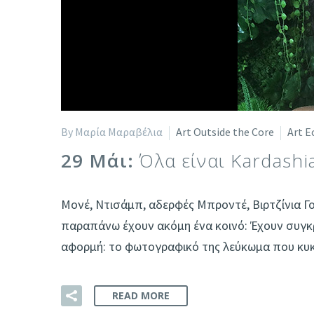
By Μαρία Μαραβέλια
Art Outside the Core
Art E
29 Μάι:
Όλα είναι Kardashi
Μονέ, Ντισάμπ, αδερφές Μπροντέ, Βιρτζίνια Γο
παραπάνω έχουν ακόμη ένα κοινό: Έχουν συγκρ
αφορμή: το φωτογραφικό της λεύκωμα που κυκ
READ MORE