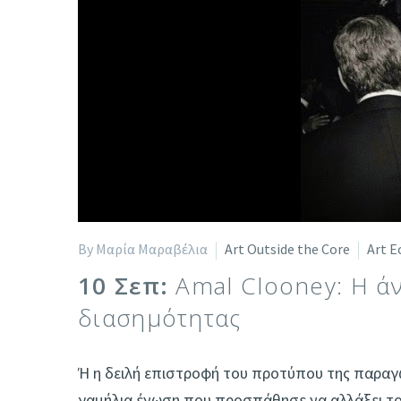
By Μαρία Μαραβέλια
Art Outside the Core
Art E
10 Σεπ:
Αmal Clooney: Η ά
διασημότητας
Ή η δειλή επιστροφή του προτύπου της παραγω
γαμήλια ένωση που προσπάθησε να αλλάξει το